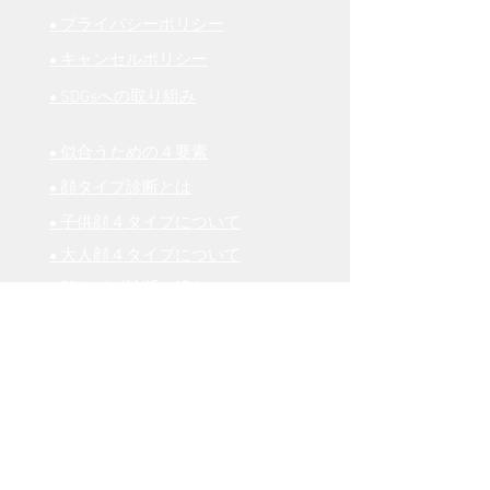
プライバシーポリシー
●
キャンセルポリシー
●
SDGsへの取り組み
●
似合うための４要素
●
顔タイプ診断
とは
●
子供顔４タイプについて
●
大人顔４タイプについて
●
顔タイプ診断の流れ
●
パーソナルカラーとは
●
パーソナルカラーの勧め
●
パーソナルカラー診断の流れ
●
骨格診断12分類について
●