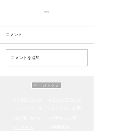
コメント
コメントを追加…
パーソナルカラー別クロ
パーソナルカラー
の着こなし
ワイトシャツ
ページトップ
HOME
ホーム
サロンについて
●
●
プロフィール
よくあるご質問
●
​●
お問い合わせ
お客さまの声
●
​●
利用規約
アクセス
●
●