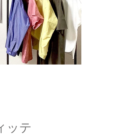
age
ィッテ