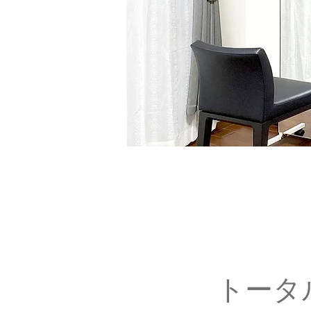
Pl
Salon de Kimura
トータ