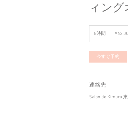
ィング
¥62,000
＋
8時間
8
¥62
メ
ガ
時
ネ
間
フ
ィ
ッ
今すぐ予約
テ
ィ
ン
グ
料
金
連絡先
Salon de K