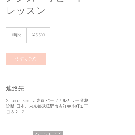
レッスン
5,500
円
1時間
1
￥5,500
時
今すぐ予約
連絡先
Salon de Kimura 東京 パーソナルカラー 骨格
診断, 日本、東京都武蔵野市吉祥寺本町１丁
目３２−２
ページトップ