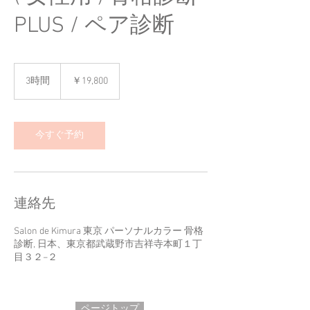
PLUS / ペア診断
19,800
円
3時間
3
￥19,800
時
間
今すぐ予約
連絡先
Salon de Kimura 東京 パーソナルカラー 骨格
診断, 日本、東京都武蔵野市吉祥寺本町１丁
目３２−２
ページトップ