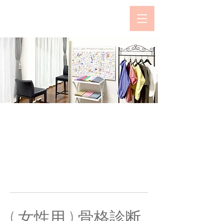
Salon de Kimura
Please make a reservation
from this page
( 女性用 ) 骨格診断