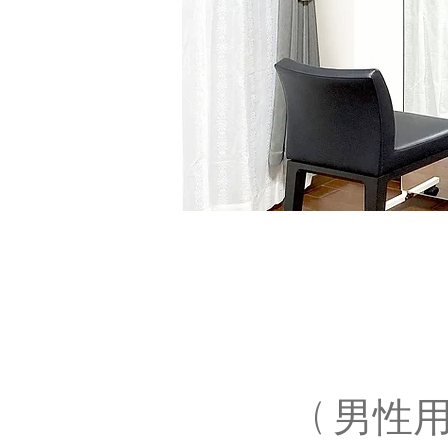
Pl
Salon de Kimura
( 男性