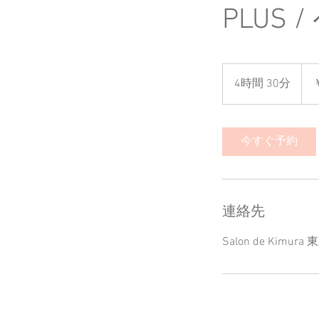
PLUS 
40,0
円
4時間 30分
4
時
間
3
今すぐ予約
0
分
連絡先
Salon de K