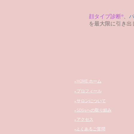
顔タイプ診断®︎
、
を最大限に引き出
HOME
ホーム
●
プロフィール
●
サロンについて
●
SDGsへの取り組み
●
アクセス
●
よくあるご質問
​●