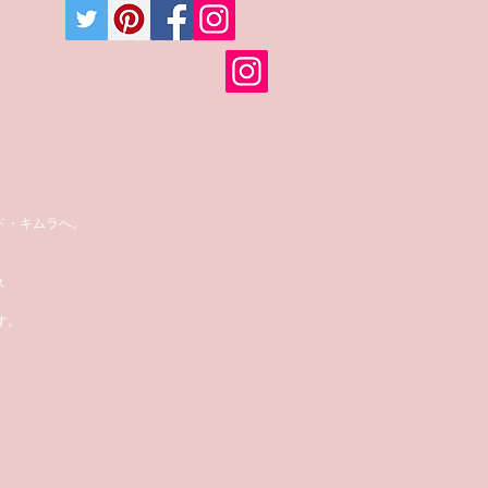
ド・キムラへ。
ス
す。