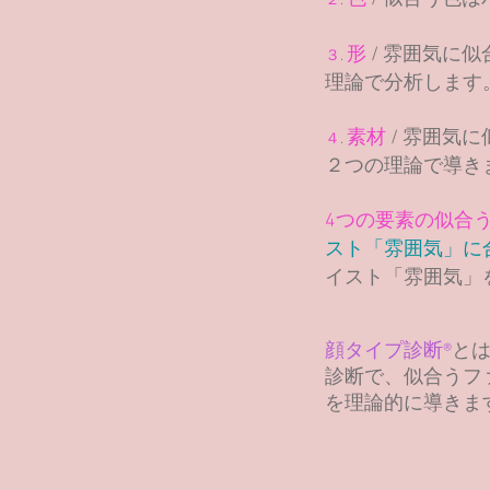
２
.
形
/ 雰囲気に
似
３
.
理論で分析します
素材
/
雰囲気に
４
.
２つの理論で導き
4つの要素の似合
スト「雰囲気」に
イスト「雰囲気」
顔タイプ診断®︎
と
診断で、似合うフ
を
理論的に
導きま