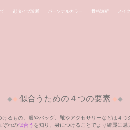
て
顔タイプ診断
パーソナルカラー
骨格診断
メイ
似合うための４つの要素
◆
◆
◆
◆
つけるもの、服やバッグ、靴やアクセサリーなどは４つ
れぞれの
似合う
を知り、身につけることでより綺麗に魅