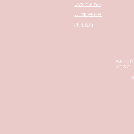
お客さまの声
​●
お問い合わせ
●
利用規約
●
東京・吉祥
35年のデ