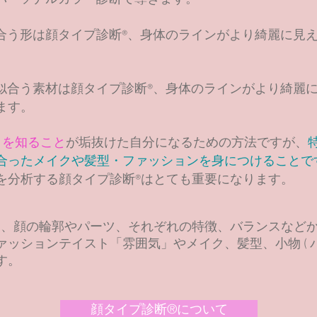
合う形は顔タイプ診断®、身体のラインがより綺麗に見
。
似合う素材は顔タイプ診断®、身体のラインがより綺麗
ます。
うを知ること
が
垢抜けた自分になるための
方法ですが、
合ったメイクや髪型・ファッションを身につけることで
を分析する
顔タイプ診断®はとても重要になります。
は、顔の輪郭やパーツ、
それぞれの特徴、
バランスなど
ァッションテイスト
「雰囲気」
やメイク、髪型、小物 ( 
す。
顔タイプ診断®︎について