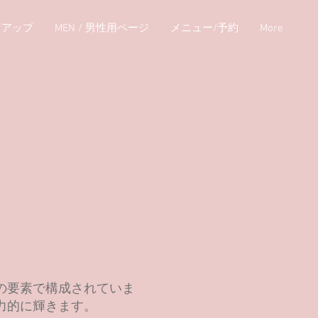
クアップ
MEN / 男性用ページ
メニュー/予約
More
の要素で構成されていま
力的に輝きます。