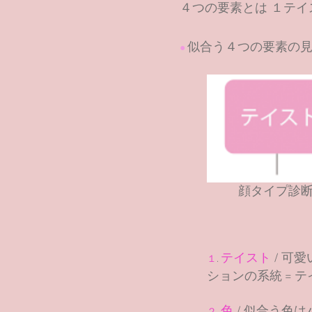
４つの要素とは
１テイ
似合う
４
つの要素の
●
顔タイプ診断
テイスト
/
可愛
１
.
ションの系統 = 
色
/
似合う色は