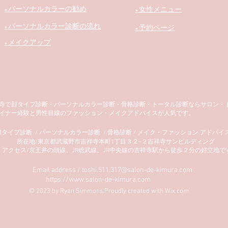
パーソナルカラーの勧め
女性メニュー
●
●
パーソナルカラー診断の流れ
予約ページ
●
●
メイクアップ
●
寺で顔タイプ診断・パーソナルカラー診断・骨格診断・トータル診断ならサロン・
ザイナー経験と男性目線のファッション・メイクアドバイスが人気です。
顔タイプ診断 / パーソナルカラー診断 / 骨格診断 / メイク・ファッション アドバイ
所在地/東京都武蔵野市吉祥寺本町1丁目３２−２吉祥寺サンビルディング
アクセス/京王井の頭線、JR総武線、JR中央線の吉祥寺駅から徒歩２分の好立地で
Email address /
toshi.511.317@salon-de-kimura.com
https://www.salon-de-kimura.com
© 2023 by Ryan Simmons.Proudly created with
Wix.com