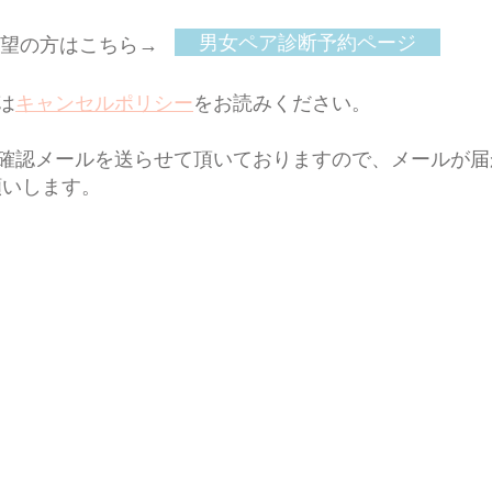
男女ペア診断予約ページ
望の方はこちら→
は
キャンセルポリシー
をお読みください。
確認メールを送らせて頂いておりますので、メールが届
願いします。