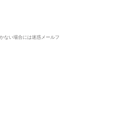
かない場合には迷惑メールフ