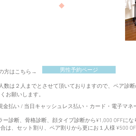
性
​ペア
予約ページ
◆
◆
​
男性予約ページ
の方はこちら→
人数は２人までとさせて頂いておりますので、ペア診断
しくお願いします。
日現金払い / 当日キャッシュレス払い・カード・電子マネ
カラー診断、骨格診断、顔タイプ診断から¥1,000 OFF
は、セット割り、ペア割りから更にお１人様 ¥500 OF