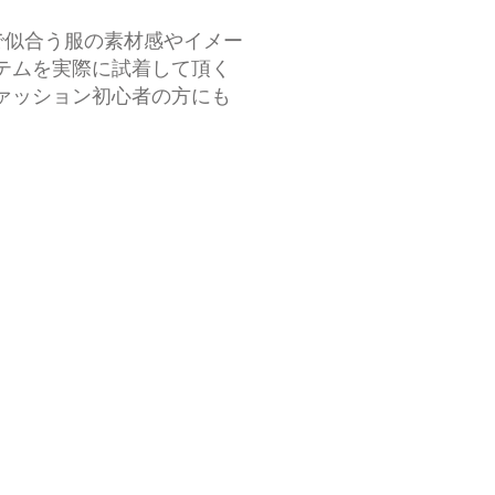
で似合う服の素材感やイメー
テムを実際に試着して頂く
ァッション初心者の方にも